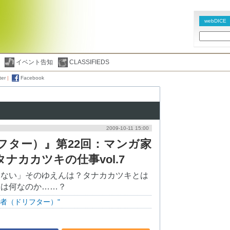
webDICE
イベント告知
CLASSIFIEDS
ter
|
Facebook
2009-10-11 15:00
フター）』第22回：マンガ家
ナカカツキの仕事vol.7
くない」そのゆえんは？タナカカツキとは
とは何なのか……？
者（ドリフター）"