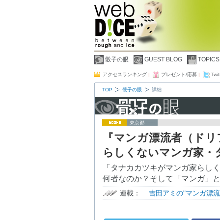
骰子の眼
GUEST BLOG
TOPICS
アクセスランキング
|
プレゼント/応募
|
Twit
TOP
骰子の眼
詳細
東京都 ------
『マンガ漂流者（ドリ
らしくないマンガ家・タ
「タナカカツキがマンガ家らし
何者なのか？そして「マンガ」
連載：
吉田アミの"マンガ漂流