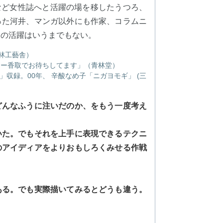
」など女性誌へと活躍の場を移したうつろ、
った河井、マンガ以外にも作家、コラムニ
らの活躍はいうまでもない。
林工藝舎）
ィー香取でお待ちしてます」（青林堂）
収録。00年、 辛酸なめ子「ニガヨモギ」 (三
どんなふうに注いだのか、をもう一度考え
いた。でもそれを上手に表現できるテクニ
のアイディアをよりおもしろくみせる作戦
ある。でも実際描いてみるとどうも違う。
。