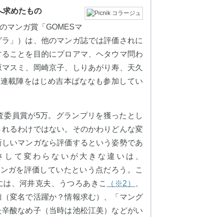
へ求めたもの
」のマンガ賞「GOMESマ
グラ」）は、他のマンガ誌では評価されに
することを目的にプロアマ、ヘタウマ問わ
原マスミ、岡崎京子、しりあがり寿、天久
気連載陣をはじめ吉本ばななも参加してい
査委員賞が5万。グランプリを獲ったとし
されるわけではない。そのかわりどんな変
新しいマンガなら評価するという姿勢であ
さして変わらないが大きな違いは、
マンガを評価していたという点だろう。こ
には、河井克夫、うつろあきこ
（※2）
、
雄（変名で活躍か？情報求む）、「マング
た辛酸なめ子（当時は池松江美）などがい