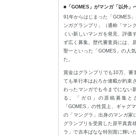
■「GOMES」がマンガ「以外」
91年からはじまった「GOMES
ンガグランプリ」（通称「マン
くい新しいマンガを発見、評価
ず広く募集。歴代審査員には、
聖一といった「GOMES」の人
た。
賞金はグランプリでも10万、審
ても単行本はおろか連載が約束
わったマンガでも今までにない
る。「ガロ」の原稿募集と
「GOMES」の性質上、ギャグ
の「マングラ」出身のマンガ家
グランプリを受賞した原平真貴
ラ」で吉本ばなな特別賞に輝い