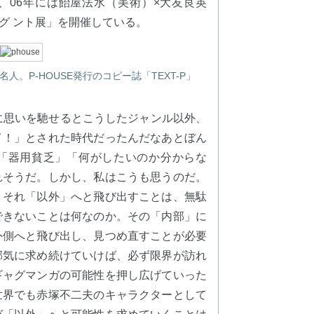
、06年には飴屋法水（美術）×大友良英
ング ント展」を開催している。
。P-HOUSE発行のコピー誌「TEXT-P」
に思いを馳せるとこうしたジャンル以外、
イ！」とされた時代だったんだなあとぼん
「器用貧乏」「何がしたいのか分からな
れそうだ。しかし、私はこうも思うのだ。
、それ「以外」へと飛び出すことは、無駄
できないことは何なのか。その「内部」に
外側へと飛び出し、見つめ直すことが必要
邪気に求め続けていけば、必ず限界が訪れ
ギャグマンガの可能性を押し広げていった
世界でも赤塚不二夫のキャラクターとして