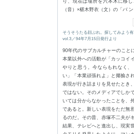
り、現在は場所を六本木に移し
（音）×椹木野衣（文）の「バ 
そうそうたる顔ぶれ。探してみよう有名人
vol.3／94年7月15日発行より
90年代のサブカルチャーのこと
本業以外への活動が「カッコイ
やりと思う。今ならもれなく、
い」「本業頑張れよ」と揶揄さ
表現が行き詰まりを見せたとき
ではない。そのメディアでしか
いては分からなかったことを、
であると。新しい表現をただ無
るのだ。その昔、赤塚不二夫が
結果、テレビへと進出し、現実