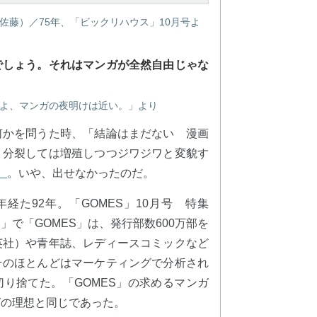
佐藤）／75年、「ビックリハウス」10月号よ
でしょう。それはマンガが全然自由じゃな
「友よ、マンガの夜明けは近い。」より
何かを問うた時、「結論はまだない 漫画
、分裂しては増殖しつつジワジワと変貌す
）
。いや、出せなかったのだ。
経た92年。「GOMES」10月号 特集
で「GOMES」は、発行部数600万部を
英社）や青年誌、レディースコミックなど
そのほとんどはマーケティングで分析され
り捨てた。「GOMES」の求めるマンガ
ガの理想と同じであった。