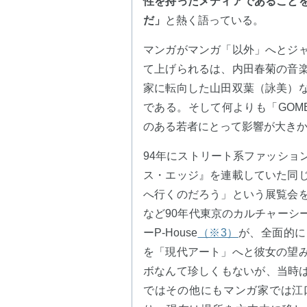
性を持ったメディアであること
だ」
と熱く語っている。
マンガがマンガ「以外」へとジ
て上げられるは、内田春菊の音
家に転向した山田双葉（詠美）
である。そして何よりも「GOM
のある若者にとって影響が大き
94年にストリート系ファッション
ス・エッジ』を連載していた同
へ行くのだろう」という展覧会
など90年代東京のカルチャーシ
ーP-House
（※3）
が、全面的に
を「現代アート」へと彼女の望
ボなんて珍しくもないが、当時はま
ではその他にもマンガ家では江