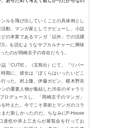
を、あらためて考えて欲しかったからなの
ャンルを飛び出していくことの具体例とし
楽活動、マンガ家としてデビューし、小説
などの本業であるマンガ「以外」での活躍
ES」を読むようなサブカルチャーに興味
かったのが岡崎京子の存在だろう。
誌「CUTiE」（宝島社）にて、『リバー
じ時期に、彼女は「ぼくらはいったいどこ
を行った。村上隆、伊藤ガビン、椹木野衣
ーンの重要人物が集結した渋谷のギャラリ
プロデュースし、「岡崎京子のマンガ」
みを叶えた。今でこそ美術とマンガのコラ
だ新しかったのだ。ちなみにP-House
口達也や井上三太らが展覧会を行ってお