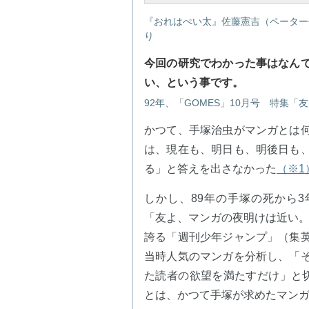
『おれはぺい太』佐藤憲吉（ペーター
り
今回の研究でわかった事はなん
い、という事です。
92年、「GOMES」10月号 特集
かつて、手塚治虫がマンガとは
は、現在も、明日も、明後日も
る」と答えを出さなかった
（※1
しかし、89年の手塚の死から3年
「友よ、マンガの夜明けは近い。」
誇る「週刊少年ジャンプ」（集
当時人気のマンガを分析し、「
た読者の欲望を満たすだけ」と切
とは、かつて手塚が求めたマン