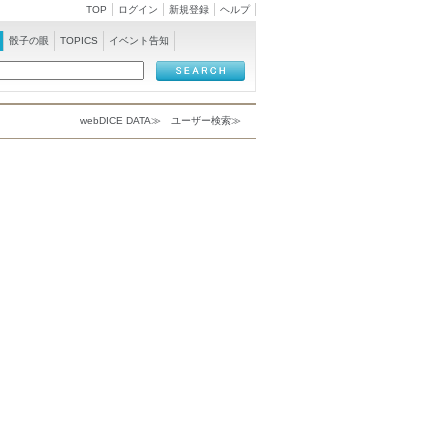
TOP
ログイン
新規登録
ヘルプ
骰子の眼
TOPICS
イベント告知
webDICE DATA≫
ユーザー検索≫