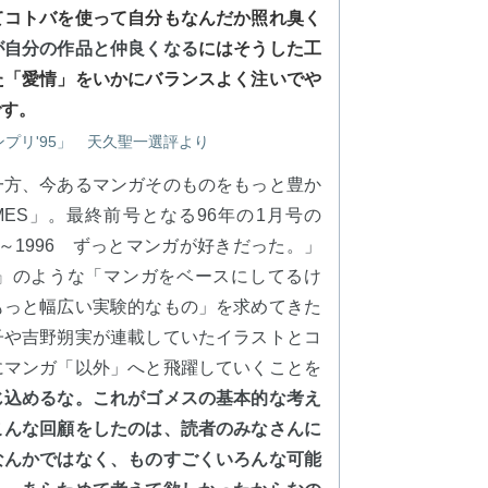
てコトバを使って自分もなんだか照れ臭く
が自分の作品と仲良くなる
にはそうした工
た「愛情」をいかにバランスよく注いでや
です。
ンプリ'95」 天久聖一選評より
一方、今あるマンガそのものをもっと豊か
ES」。最終前号となる96年の1月号の
1989～1996 ずっとマンガが好きだった。」
』のような「マンガをベースにしてるけ
もっと幅広い実験的なもの」を求めてきた
子や吉野朔実が連載していたイラストとコ
にマンガ「以外」へと飛躍していくことを
じ込めるな。これがゴメスの基本的な考え
こんな回顧をしたのは、読者のみなさんに
なんかではなく、ものすごくいろんな可能