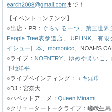
earch2008@gmail.com
まで！
【イベントコンテンツ】
○出店・PR：
ぐらするーつ
、
第三世界
People Tree表参道店
、
UPLINK
、
有限
イシュー日本
、
momonico
、NOAH'S CA
○ライブ：
NOENTRY
、
ゆめやえいこ
、
下地洋平
○ライブペインティング：
ユキ頭巾
○DJ：宮奈大
○パペットアニメ：
Queen Minami
○クリエータートークライブ：嵯峨生馬