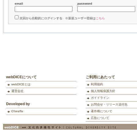
email
password
次回から自動的にログインする ※新規ユーザー登録は
こちら
webDICEについて
ご利用にあたって
webDICEとは
利用規約
運営会社
個人情報保護方針
ガイドライン
Developed by
お問合せ・リリース送付先
O'keeffe
著作権について
広告について