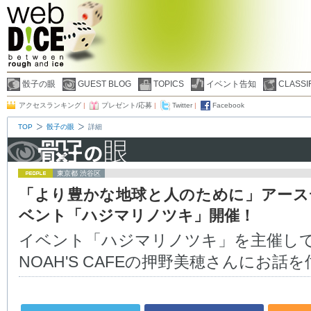
骰子の眼
GUEST BLOG
TOPICS
イベント告知
CLASSI
アクセスランキング
|
プレゼント/応募
|
Twitter
|
Facebook
TOP
骰子の眼
詳細
東京都 渋谷区
「より豊かな地球と人のために」アース
ベント「ハジマリノツキ」開催！
イベント「ハジマリノツキ」を主催し
NOAH'S CAFEの押野美穂さんにお話