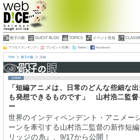
骰子の眼
GUEST BLOG
TOPICS
イベント告知
CLASSI
アクセスランキング
|
プレゼント/応募
|
Twitter
|
Facebook
TOP
骰子の眼
詳細
「短編アニメは、日常のどんな些細な出
も発想できるものです」 山村浩二監督
ー
世界のインディペンデント・アニメー
ーンを牽引する山村浩二監督の新作短編
リッジの糸』、9/17から公開！