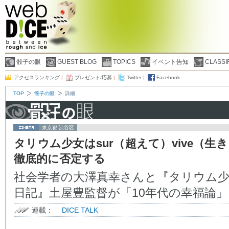
骰子の眼
GUEST BLOG
TOPICS
イベント告知
CLASSI
アクセスランキング
|
プレゼント/応募
|
Twitter
|
Facebook
TOP
骰子の眼
詳細
東京都 渋谷区
タリウム少女はsur（超えて）vive（生
徹底的に否定する
社会学者の大澤真幸さんと『タリウム
日記』土屋豊監督が「10年代の幸福論
連載：
DICE TALK