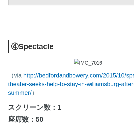
④Spectacle
（via
http://bedfordandbowery.com/2015/10/spe
theater-seeks-help-to-stay-in-williamsburg-afte
summer/
）
スクリーン数：1
座席数：50