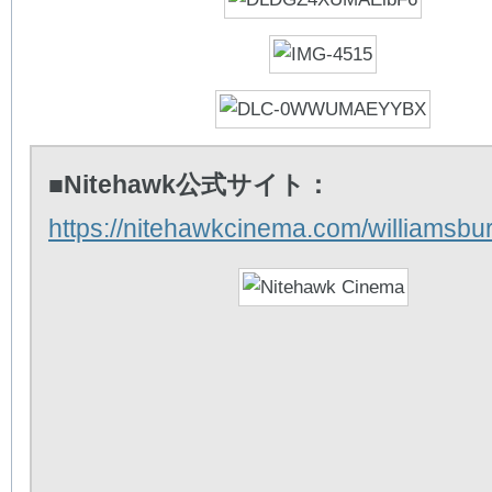
■Nitehawk公式サイト：
https://nitehawkcinema.com/williamsbur