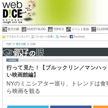
骰子の眼
GUEST BLOG
TOPICS
イベント告知
CLASSI
アクセスランキング
|
プレゼント/応募
|
Twitter
|
Facebook
TOP
骰子の眼
詳細
行って見た！【ブルックリン／マンハッ
い映画館編】
NYのミニシアター巡り、トレンドは食
ら映画を観る