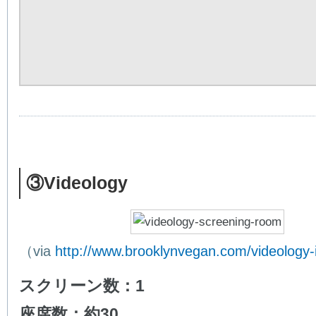
③Videology
（via
http://www.brooklynvegan.com/videology-
スクリーン数：1
座席数：約30