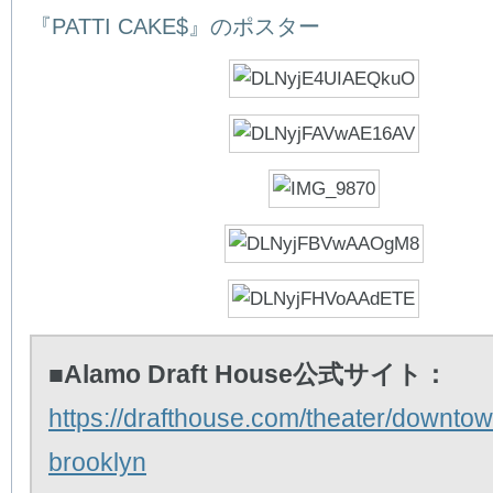
『PATTI CAKE$』のポスター
■Alamo Draft House公式サイト：
https://drafthouse.com/theater/downtow
brooklyn