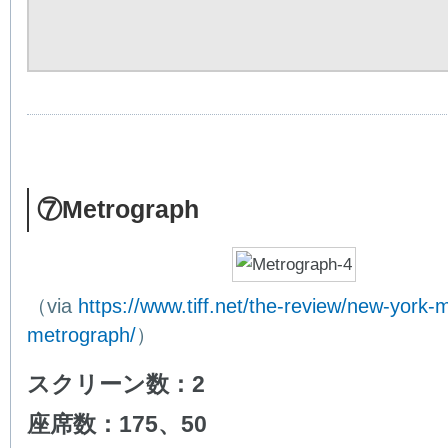
⑦Metrograph
（via
https://www.tiff.net/the-review/new-york-
metrograph/
）
スクリーン数：2
座席数：175、50