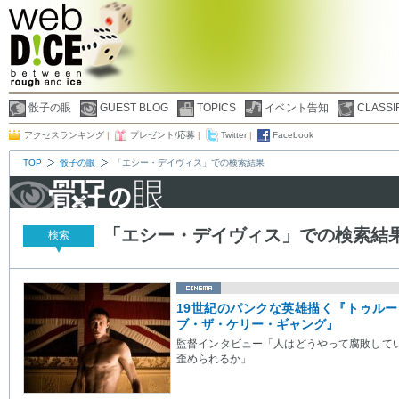
骰子の眼
GUEST BLOG
TOPICS
イベント告知
CLASSI
アクセスランキング
|
プレゼント/応募
|
Twitter
|
Facebook
TOP
骰子の眼
「エシー・デイヴィス」での検索結果
「エシー・デイヴィス」での検索結
検索
19世紀のパンクな英雄描く『トゥル
ブ・ザ・ケリー・ギャング』
監督インタビュー「人はどうやって腐敗して
歪められるか」