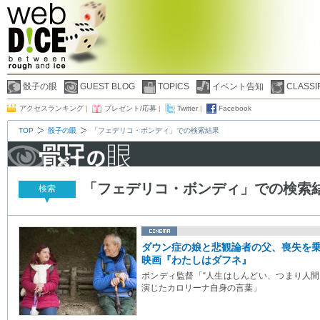
骰子の眼
GUEST BLOG
TOPICS
イベント告知
CLASSI
アクセスランキング
|
プレゼント/応募
|
Twitter
|
Facebook
TOP
骰子の眼
「フェデリコ・ボンディ」での検索結果
「フェデリコ・ボンディ」での検索
検索
ダウン症の娘と悲観論者の父、喪失を
映画『わたしはダフネ』
ボンディ監督「“人生はしんどい、つまり人間
演じたカロリーナ自身の言葉」