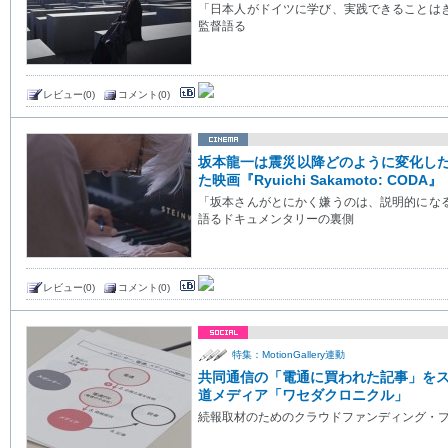
「日本人がドイツに学び、実践できることは
監督語る
レビュー(0)
コメント(0)
坂本龍一は震災以降どのように変化した
た映画『Ryuichi Sakamoto: CODA』
「坂本さんがとにかく嫌うのは、説明的にな
語るドキュメンタリーの裏側
レビュー(0)
コメント(0)
特集：MotionGallery連動
共同通信の「電通に買われた記事」を
道メディア「ワセダクロニクル」
続報取材のためのクラウドファンディング・