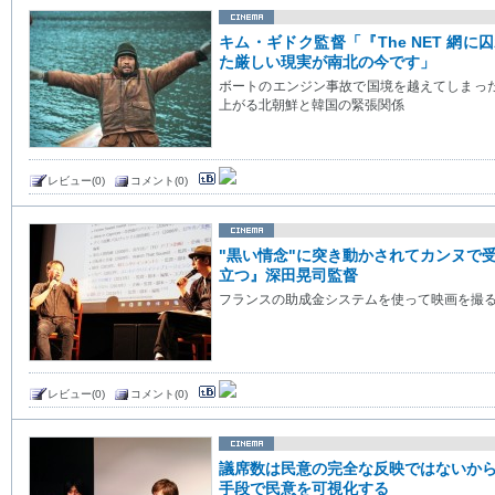
キム・ギドク監督「『The NET 網
た厳しい現実が南北の今です」
ボートのエンジン事故で国境を越えてしまっ
上がる北朝鮮と韓国の緊張関係
レビュー(0)
コメント(0)
"黒い情念"に突き動かされてカンヌで
立つ』深田晃司監督
フランスの助成金システムを使って映画を撮
レビュー(0)
コメント(0)
議席数は民意の完全な反映ではないか
手段で民意を可視化する