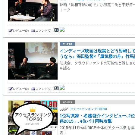
映画『首相官邸の前で』小熊英二氏と平野啓
トーク
レビュー(0)
コメント(0)
インディーズ映画は現実とどう対峙し
うなら』深田監督×『蜃気楼の舟』竹馬
助成金、クラウドファンドの可能性と難しさ
を語る
レビュー(0)
コメント(0)
アクセスランキングTOP50
1位写真家・名越啓介インタビュー､2
祭2015」､4位パリ同時攻撃
2015年11月webDICE全体のアクセス数
表！