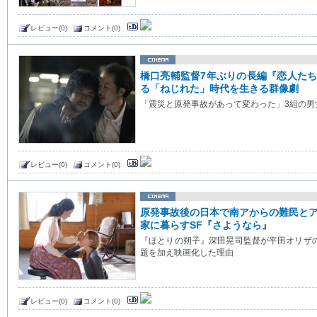
レビュー(0)
コメント(0)
橋口亮輔監督7年ぶりの長編『恋人た
る「ねじれた」時代を生きる群像劇
「震災と原発事故があって変わった」3組の男
レビュー(0)
コメント(0)
原発事故後の日本で南アからの難民と
家に暮らすSF『さようなら』
『ほとりの朔子』深田晃司監督が平田オリザ
題を加え映画化した理由
レビュー(0)
コメント(0)