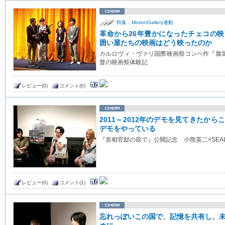
特集：MotionGallery連動
革命から26年豊かになったチェコの
囲い屋たちの映画はどう映ったのか
カルロヴィ・ヴァリ国際映画祭コンペ作『蜃
督の映画祭体験記
レビュー(0)
コメント(0)
2011～2012年のデモを見てきたか
デモをやっている
『首相官邸の前で』公開記念 小熊英二×SEA
レビュー(0)
コメント(1)
忘れっぽいこの国で、記憶を共有し、