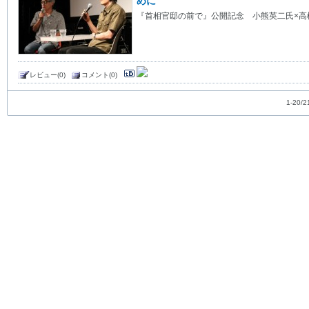
めに
『首相官邸の前で』公開記念 小熊英二氏×高
レビュー(0)
コメント(0)
1-20/2