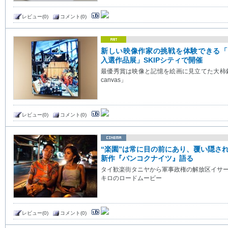
レビュー(0)
コメント(0)
新しい映像作家の挑戦を体験できる「MEC 
入選作品展」SKIPシティで開催
最優秀賞は映像と記憶を絵画に見立てた大柿鈴子
canvas」
レビュー(0)
コメント(0)
“楽園”は常に目の前にあり、覆い隠さ
新作『バンコクナイツ』語る
タイ歓楽街タニヤから軍事政権の解放区イサー
キロのロードムービー
レビュー(0)
コメント(0)