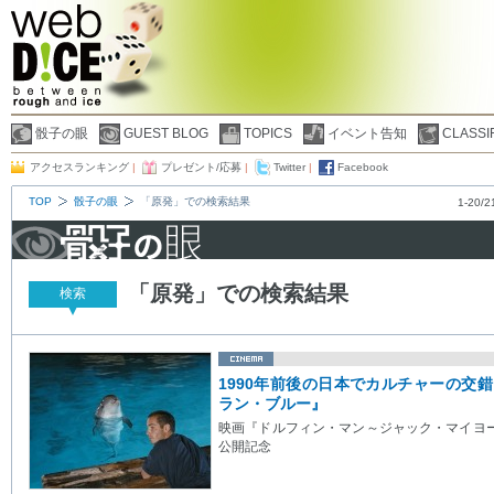
骰子の眼
GUEST BLOG
TOPICS
イベント告知
CLASSI
アクセスランキング
|
プレゼント/応募
|
Twitter
|
Facebook
TOP
骰子の眼
「原発」での検索結果
1-20/2
「原発」での検索結果
検索
1990年前後の日本でカルチャーの交
ラン・ブルー』
映画『ドルフィン・マン～ジャック・マイヨ
公開記念