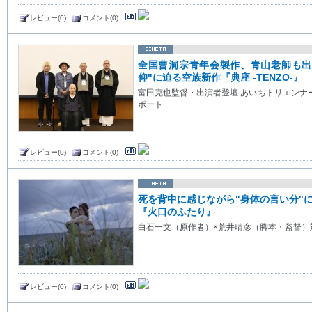
レビュー(0)
コメント(0)
全国曹洞宗青年会製作、青山老師も出演 
仰"に迫る空族新作『典座 -TENZO-』
富田克也監督・出演者登壇 あいちトリエンナ
ポート
レビュー(0)
コメント(0)
死を背中に感じながら"身体の言い分"
『火口のふたり』
白石一文（原作者）×荒井晴彦（脚本・監督）
レビュー(0)
コメント(0)