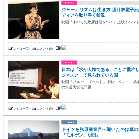
ジャーナリズムは生き方 望月衣塑子
ディアを取り巻く状況
映画『すべての政府は嘘をつく』上映イベン
レビュー(0)
コメント(0)
日本は「水が人権である」ことに批准
ジネスとして見られている国
映画『ブルー・ゴールド』上映イベント：橋
の水道民営化問題
レビュー(0)
コメント(0)
ドイツを脱原発宣言へ導いたのは草の
『モルゲン、明日』