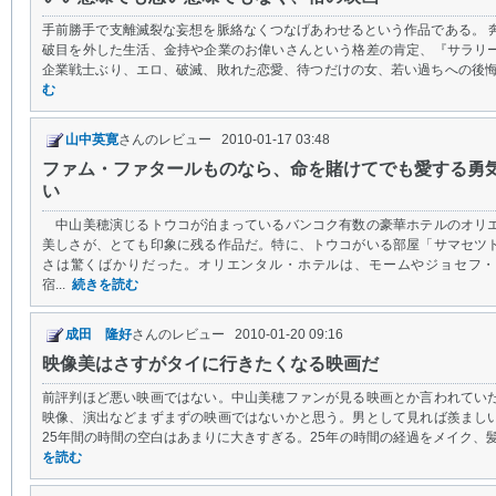
手前勝手で支離滅裂な妄想を脈絡なくつなげあわせるという作品である。 
破目を外した生活、金持や企業のお偉いさんという格差の肯定、『サラリ
企業戦士ぶり、エロ、破滅、敗れた恋愛、待つだけの女、若い過ちへの後悔、
む
山中英寛
さんのレビュー 2010-01-17 03:48
ファム・ファタールものなら、命を賭けてでも愛する勇
い
中山美穂演じるトウコが泊まっているバンコク有数の豪華ホテルのオリ
美しさが、とても印象に残る作品だ。特に、トウコがいる部屋「サマセツ
さは驚くばかりだった。オリエンタル・ホテルは、モームやジョセフ・
宿...
続きを読む
成田 隆好
さんのレビュー 2010-01-20 09:16
映像美はさすがタイに行きたくなる映画だ
前評判ほど悪い映画ではない。中山美穂ファンが見る映画とか言われてい
映像、演出などまずまずの映画ではないかと思う。男として見れば羨まし
25年間の時間の空白はあまりに大きすぎる。25年の時間の経過をメイク、髪
を読む