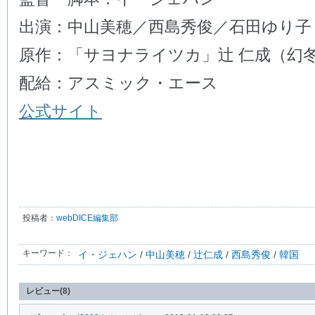
出演：中山美穂／西島秀俊／石田ゆり子
原作：「サヨナライツカ」辻 仁成（幻
配給：アスミック・エース
公式サイト
投稿者：
webDICE編集部
キーワード：
イ・ジェハン
/
中山美穂
/
辻仁成
/
西島秀俊
/
韓国
レビュー(8)