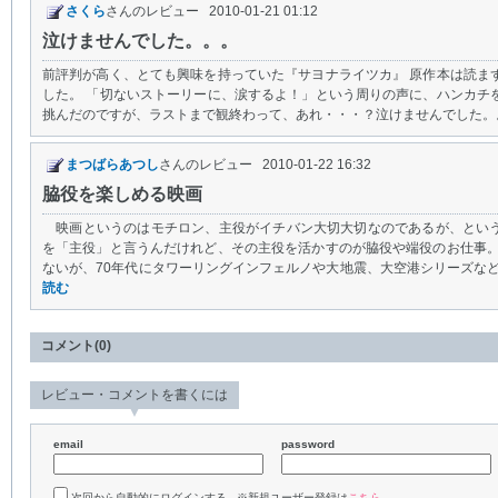
さくら
さんのレビュー 2010-01-21 01:12
泣けませんでした。。。
前評判が高く、とても興味を持っていた『サヨナライツカ』 原作本は読ま
した。 「切ないストーリーに、涙するよ！」という周りの声に、ハンカチ
挑んだのですが、ラストまで観終わって、あれ・・・？泣けませんでした。。。
まつばらあつし
さんのレビュー 2010-01-22 16:32
脇役を楽しめる映画
映画というのはモチロン、主役がイチバン大切大切なのであるが、とい
を「主役」と言うんだけれど、その主役を活かすのが脇役や端役のお仕事
ないが、70年代にタワーリングインフェルノや大地震、大空港シリーズなどの
読む
コメント(0)
レビュー・コメントを書くには
email
password
次回から自動的にログインする ※新規ユーザー登録は
こちら