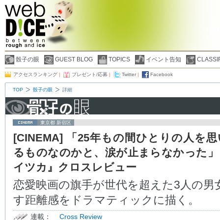
骰子の眼
GUEST BLOG
TOPICS
イベント告知
CLASSI
アクセスランキング
|
プレゼント/応募
|
Twitter
|
Facebook
TOP
骰子の眼
詳細
東京都 新宿区
[CINEMA] 「25年もの間ひとりの人を
るものなのかと、涙が止まらなかった」
イツカ』クロスレビュー
恋愛映画の旗手が世代を超えた3人の男
す距離感をドラマティックに描く。
連載：
Cross Review