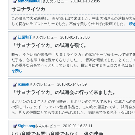
tomofumi0603
さんのレビュー 2010-01-13 23:05
サヨナライツカ
この映画で大変感動し、涙が溢れ出て来ました。中山美穂さんの演技が大
しく切ないラブストーリーでした。不倫を美しく仕上げた映画でした。
続
江原和子
さんのレビュー 2010-01-13 23:06
「サヨナライツカ」の試写を観て。
昨夜、冷たい雨が降る中「サヨナライツカ」の試写を一ツ橋ホールで観て
だ手も、心も帰り道は温かくなりました。、 音楽が素敵でした。とくにチ
音の重厚な音色でうっとりしていました。最近耳にするチェロの音色は高くな
を読む
ikunak
さんのレビュー 2010-01-14 07:59
「サヨナライツカ」の試写会に行って来ました。
ミポリンの１２年ぶりの主演映画、ミポリンのご主人である辻仁成さんの
の消しゴム」のイ・ジェハン監督作品と、この冬の話題作です。 試写会
ら、周りの仲間にとても羨ましがられました。 婚約者である光子（石田ゆり子
Sightsong
さんのレビュー 2010-01-16 23:11
いい意味でも悪い意味でもなく、俗の映画