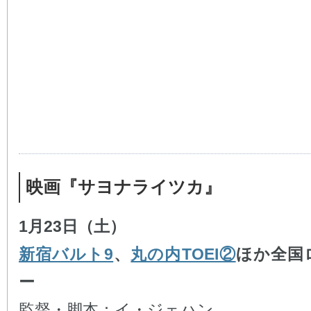
映画『サヨナライツカ』
1月23日（土）
新宿バルト9
、
丸の内TOEI②
ほか全国
ー
監督・脚本：イ・ジェハン