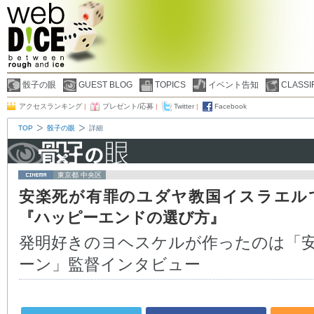
骰子の眼
GUEST BLOG
TOPICS
イベント告知
CLASSI
アクセスランキング
|
プレゼント/応募
|
Twitter
|
Facebook
TOP
骰子の眼
詳細
東京都 中央区
安楽死が有罪のユダヤ教国イスラエル
『ハッピーエンドの選び方』
発明好きのヨヘスケルが作ったのは「
ーン」監督インタビュー