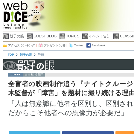
骰子の眼
GUEST BLOG
TOPICS
イベント告知
CLASSI
アクセスランキング
|
プレゼント/応募
|
Twitter
|
Facebook
TOP
骰子の眼
詳細
東京都 渋谷区
全盲者の映画制作追う『ナイトクルージ
木監督が「障害」を題材に撮り続ける理
「人は無意識に他者を区別し、区別さ
だからこそ他者への想像力が必要だ」